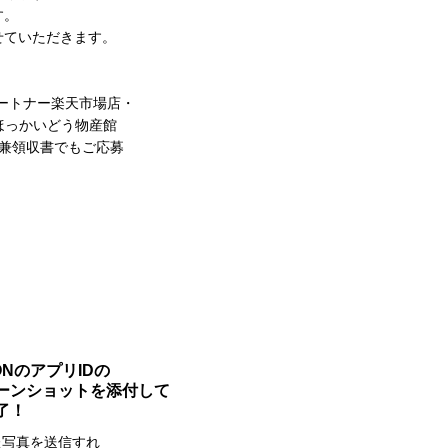
す。
せていただきます。
ートナー楽天市場店・
店・ほっかいどう物産館
品書兼領収書でもご応募
 ONのアプリIDの
ーンショットを添付して
了！
た写真を送信すれ